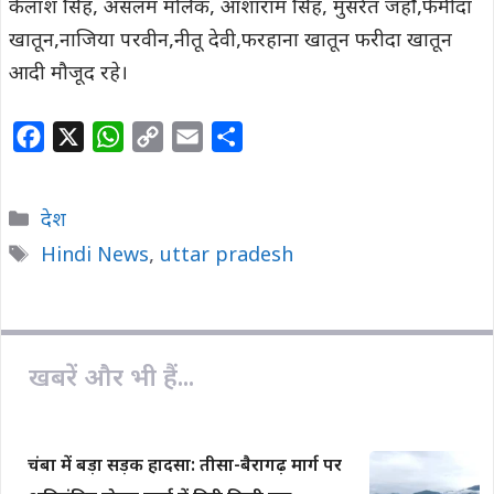
कैलाश सिंह, असलम मलिक, आशाराम सिंह, मुसर्रत जहाँ,फैमीदा
खातून,नाजिया परवीन,नीतू देवी,फरहाना खातून फरीदा खातून
आदी मौजूद रहे।
F
X
W
C
E
S
a
h
o
m
h
c
a
p
a
a
Categories
देश
e
t
y
i
r
Tags
Hindi News
,
uttar pradesh
b
s
L
l
e
o
A
i
o
p
n
k
p
k
खबरें और भी हैं...
चंबा में बड़ा सड़क हादसा: तीसा-बैरागढ़ मार्ग पर