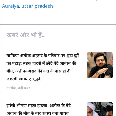
o
p
n
Auraiya
,
uttar pradesh
k
p
k
खबरें और भी हैं...
माफिया अतीक अहमद के परिवार पर टूटा दुखों
का पहाड़: सड़क हादसे में छोटे बेटे आबान की
मौत, अतीक-असद की कब्र के पास ही दी
जाएगी खाक-ए-सुपुर्द
उत्तरप्रदेश
,
बड़ी खबर
झांसी भीषण सड़क हादसा: अतीक के बेटे
अबान की मौत के बाद रहस्य बना गायब