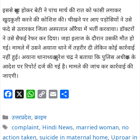
इससे क्षुब्ध होकर बेटी ने पांच मार्च की रात को फांसी लगाकर
खुदकुशी करने की कोशिश की। चीखने पर आए पड़ोसियों ने उसे
फंदे से उतारकर जिला अस्पताल औरैया में भर्ती करवाया। डॉक्टरों
ने उसे सैफई रेफर कर दिया। जहां इलाज के दौरान उसकी मौत हो
गई। मामले में उसने अयाना थाने में तहरीर दी लेकिन कोई कार्रवाई
नहीं हुई। अयाना थानाध्यक्ष सुरेश चंद्र ने बताया कि पुलिस अधीक्षक के
आदेश पर रिपोर्ट दर्ज की गई है। मामले की जांच कर कार्रवाई की
जाएगी।
F
X
W
C
E
S
a
h
o
m
h
c
a
p
a
a
Categories
उत्तरप्रदेश
,
क्राइम
e
t
y
i
r
Tags
complaint
,
Hindi News
,
married woman
,
no
b
s
L
l
e
action taken
o
A
,
suicide in maternal home
i
,
Uproar in