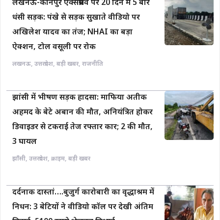
लखनऊ-कानपुर एक्सप्रेसवे पर 20 दिन में 5 बार
धंसी सड़क: पंखे से सड़क सुखाते वीडियो पर
अखिलेश यादव का तंज; NHAI का बड़ा
ऐक्शन, टोल वसूली पर रोक
लखनऊ
,
उत्तरप्रदेश
,
बड़ी खबर
,
राजनीति
झांसी में भीषण सड़क हादसा: माफिया अतीक
अहमद के बेटे अबान की मौत, अनियंत्रित होकर
डिवाइडर से टकराई तेज रफ्तार कार; 2 की मौत,
3 घायल
झाँसी
,
उत्तरप्रदेश
,
क्राइम
,
बड़ी खबर
दर्दनाक दास्तां….बुजुर्ग कारोबारी का वृद्धाश्रम में
निधन: 3 बेटियों ने वीडियो कॉल पर देखी अंतिम