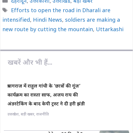
Categories
देहरादून
,
उत्तरकाशी
,
उत्तराखंड
,
बड़ी खबर
e
t
y
i
r
Tags
Efforts to open the road in Dharali are
b
s
L
l
e
intensified
o
,
Hindi News
A
i
,
soldiers are making a
o
p
n
new route by cutting the mountain
,
Uttarkashi
k
p
k
खबरें और भी हैं...
प्रयागराज में राहुल गांधी के ‘छात्रों की गूंज’
कार्यक्रम का रास्ता साफ, अजय राय की
अंडरटेकिंग के बाद केपी ट्रस्ट ने दी हरी झंडी
उत्तरप्रदेश
,
बड़ी खबर
,
राजनीति