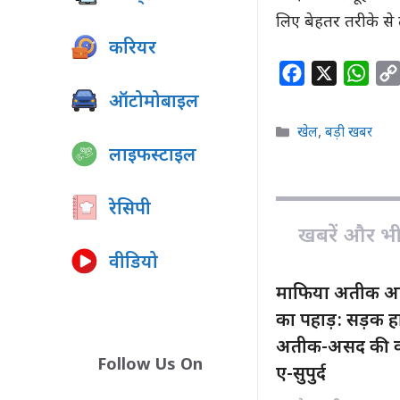
लिए बेहतर तरीके से
करियर
F
X
W
a
h
ऑटोमोबाइल
c
a
Categories
खेल
,
बड़ी खबर
e
t
लाइफस्टाइल
b
s
o
A
रेसिपी
o
p
खबरें और भी ह
k
p
वीडियो
माफिया अतीक अहम
का पहाड़: सड़क हा
अतीक-असद की कब्
Follow Us On
ए-सुपुर्द