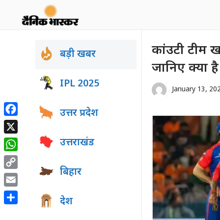
Skip
to
content
कांउटी टीम खर
बड़ी खबर
जानिए क्या ह
IPL 2025
January 13, 20
उत्तर प्रदेश
Facebook
X
उत्तराखंड
WhatsApp
बिहार
Copy
Link
Email
देश
Share