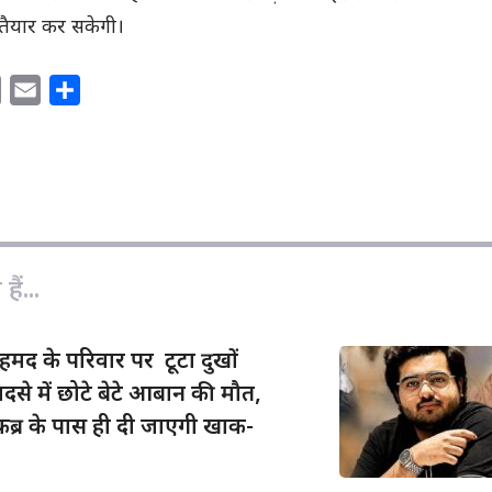
 तैयार कर सकेगी।
C
E
S
o
m
h
p
a
a
y
i
r
L
l
e
i
n
ैं...
k
द के परिवार पर टूटा दुखों
दसे में छोटे बेटे आबान की मौत,
र के पास ही दी जाएगी खाक-