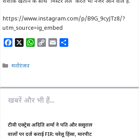
शशांक खेतान के साथ ‘मिस्टर लेले’ करते भी नजर आने वाले हैं.
https://www.instagram.com/p/B9G_9cyJTz8/?
utm_source=ig_embed
F
X
W
C
E
S
a
h
o
m
h
c
a
p
a
a
Categories
मनोरंजन
e
t
y
i
r
b
s
L
l
e
o
A
i
o
p
n
खबरें और भी हैं...
k
p
k
टीवी एक्ट्रेस अदिति शर्मा ने पति और ससुराल
वालों पर दर्ज कराई FIR: घरेलू हिंसा, मारपीट