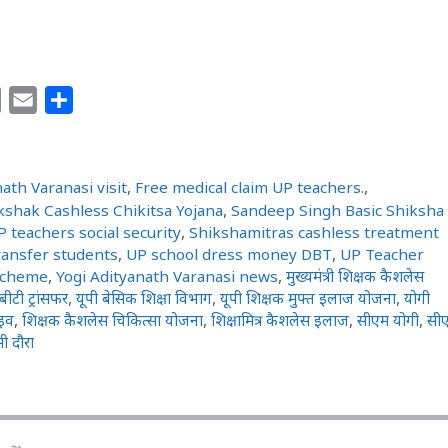
C
E
S
o
m
h
p
a
a
y
i
r
ath Varanasi visit
,
Free medical claim UP teachers.
,
L
l
e
shak Cashless Chikitsa Yojana
,
Sandeep Singh Basic Shiksha
 teachers social security
,
Shikshamitras cashless treatment
i
ransfer students
,
UP school dress money DBT
,
UP Teacher
n
Scheme
,
Yogi Adityanath Varanasi news
,
मुख्यमंत्री शिक्षक कैशलेस
k
बीटी ट्रांसफर
,
यूपी बेसिक शिक्षा विभाग
,
यूपी शिक्षक मुफ्त इलाज योजना
,
योगी
ाइव
,
शिक्षक कैशलेस चिकित्सा योजना
,
शिक्षामित्र कैशलेस इलाज
,
सीएम योगी
,
सी
ी दौरा