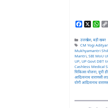
F
X
W
a
h
c
a
Categories
उत्तरप्रदेश
,
बड़ी खबर
e
t
Tags
CM Yogi Adityan
b
s
Mukhyamantri Shik
Mantri
,
SBI MoU UP
o
A
UP
,
UP Govt DBT t
o
p
Cashless Medical 
k
p
चिकित्सा योजना
,
यूपी डी
आदित्यनाथ वाराणसी ल
योगी आदित्यनाथ वाराणस