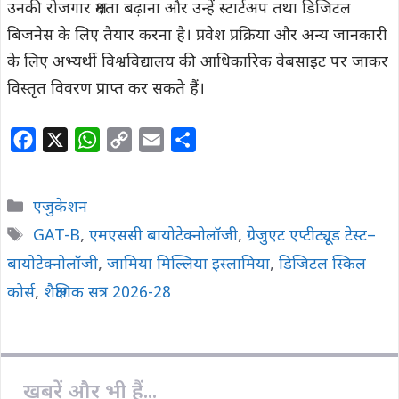
उनकी रोजगार क्षमता बढ़ाना और उन्हें स्टार्टअप तथा डिजिटल
बिजनेस के लिए तैयार करना है। प्रवेश प्रक्रिया और अन्य जानकारी
के लिए अभ्यर्थी विश्वविद्यालय की आधिकारिक वेबसाइट पर जाकर
विस्तृत विवरण प्राप्त कर सकते हैं।
F
X
W
C
E
S
a
h
o
m
h
c
a
p
a
a
Categories
एजुकेशन
e
t
y
i
r
Tags
GAT-B
,
एमएससी बायोटेक्नोलॉजी
,
ग्रेजुएट एप्टीट्यूड टेस्ट–
b
s
L
l
e
बायोटेक्नोलॉजी
o
,
A
जामिया मिल्लिया इस्लामिया
i
,
डिजिटल स्किल
o
p
n
कोर्स
,
शैक्षणिक सत्र 2026-28
k
p
k
खबरें और भी हैं...