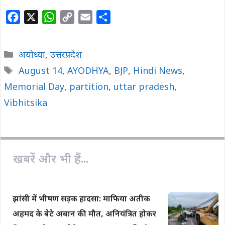
F
X
W
C
E
S
a
h
o
m
h
c
a
p
a
a
Categories
अयोध्या
,
उत्तरप्रदेश
e
t
y
i
r
Tags
August 14
,
AYODHYA
,
BJP
,
Hindi News
,
b
s
L
l
e
Memorial Day
o
A
,
partition
i
,
uttar pradesh
,
o
p
n
Vibhitsika
k
p
k
खबरें और भी हैं...
झांसी में भीषण सड़क हादसा: माफिया अतीक
अहमद के बेटे अबान की मौत, अनियंत्रित होकर