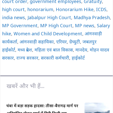
o
p
n
court order
,
government employees
,
Gratuity
,
k
p
k
high court
,
honorarium
,
Honorarium Hike
,
ICDS
,
india news
,
Jabalpur High Court
,
Madhya Pradesh
,
MP Government
,
MP High Court
,
MP news
,
Salary
hike
,
Women and Child Development
,
आंगनवाड़ी
कार्यकर्ता
,
आंगनवाड़ी सहायिका
,
एरियर
,
ग्रेच्युटी
,
जबलपुर
हाईकोर्ट
,
मध्‍य प्रदेश
,
महिला एवं बाल विकास
,
मानदेय
,
मोहन यादव
सरकार
,
राज्य सरकार
,
सरकारी कर्मचारी
,
हाईकोर्ट
खबरें और भी हैं...
चंबा में बड़ा सड़क हादसा: तीसा-बैरागढ़ मार्ग पर