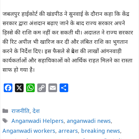
जबलपुर हाईकोर्ट की खंडपीठ ने सुनवाई के दौरान कहा कि केंद्र
सरकार द्वारा अंशदान बढ़ाए जाने के बाद राज्य सरकार अपने
हिस्से की राशि कम नहीं कर सकती थी। अदालत ने राज्य सरकार
की रिट अपील भी खारिज कर दी और लंबित राशि का भुगतान
करने के निर्देश दिए। इस फैसले से प्रदेश की लाखों आंगनवाड़ी
कार्यकर्ताओं और सहायिकाओं को आर्थिक राहत मिलने का रास्ता
साफ हो गया है।
F
X
W
C
E
S
a
h
o
m
h
c
a
p
a
a
Categories
राजनीति
,
देश
e
t
y
i
r
Tags
Anganwadi Helpers
,
anganwadi news
,
b
s
L
l
e
Anganwadi workers
o
A
i
,
arrears
,
breaking news
,