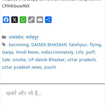
CPR4tbuw90X
F
X
W
C
E
S
a
h
o
m
h
c
a
p
a
a
Categories
उत्तरप्रदेश
,
फतेहपुर
e
t
y
i
r
Tags
becoming
,
DAINIK BHASKAR
,
fatehpur
,
flying
,
b
s
L
l
e
Ganja
o
,
Hindi News
A
i
,
indiscriminately
,
Life
,
puff
,
o
p
n
Sale
,
smoke
,
UP dainik Bhaskar
,
uttar pradesh
,
k
p
k
uttar pradesh news
,
youth
खबरें और भी हैं...