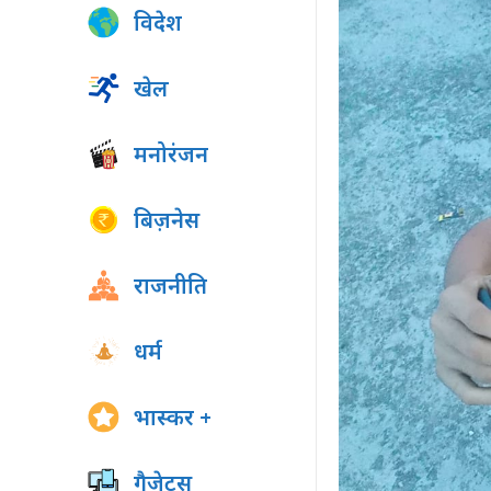
विदेश
खेल
मनोरंजन
बिज़नेस
राजनीति
धर्म
भास्कर +
गैजेट्स