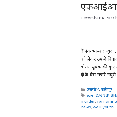
एफआईआर 
December 4, 2023
दैनिक भास्कर ब्यूरो ,
को लेकर उपजे विवाद 
दौरान युवक की कुंए
क्षेत्र के घेरा मजरे मदु
Categories
उत्तरप्रदेश
,
फतेहपुर
Tags
axe
,
DAINIK B
murder
,
ran
,
unint
news
,
well
,
youth