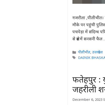
गजरौला ,पीलीभीत। एक
मौके पर पहुंची पुलिस
पचपेड़ा में संदिग्ध 
से क्षेत्र में सनसनी फै
Categories
पीलीभीत
,
उत्तरप्रदेश
Tags
DAINIK BHASK
फतेहपुर : य
जहरीली शर
December 6, 2023