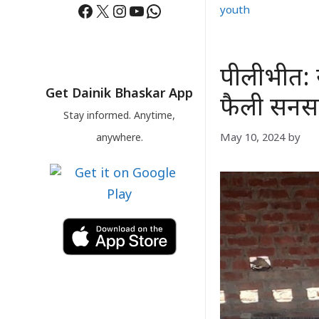
Facebook
X
Instagram
YouTube
WhatsApp
youth
पीलीभीत: स
Get Dainik Bhaskar App
फैली सन
Stay informed. Anytime,
May 10, 2024
by
anywhere.