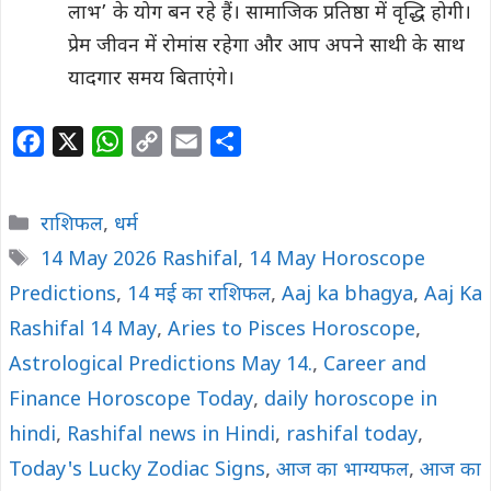
लाभ’ के योग बन रहे हैं। सामाजिक प्रतिष्ठा में वृद्धि होगी।
प्रेम जीवन में रोमांस रहेगा और आप अपने साथी के साथ
यादगार समय बिताएंगे।
F
X
W
C
E
S
a
h
o
m
h
c
a
p
a
a
Categories
राशिफल
,
धर्म
e
t
y
i
r
Tags
14 May 2026 Rashifal
,
14 May Horoscope
b
s
L
l
e
Predictions
o
,
A
14 मई का राशिफल
i
,
Aaj ka bhagya
,
Aaj Ka
o
p
n
Rashifal 14 May
,
Aries to Pisces Horoscope
,
k
p
k
Astrological Predictions May 14.
,
Career and
Finance Horoscope Today
,
daily horoscope in
hindi
,
Rashifal news in Hindi
,
rashifal today
,
Today's Lucky Zodiac Signs
,
आज का भाग्यफल
,
आज का