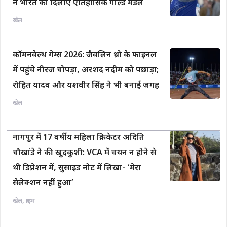
ने भारत को दिलाए ऐतिहासिक गोल्ड मेडल
खेल
कॉमनवेल्थ गेम्स 2026: जैवलिन थ्रो के फाइनल
में पहुंचे नीरज चोपड़ा, अरशद नदीम को पछाड़ा;
रोहित यादव और यशवीर सिंह ने भी बनाई जगह
खेल
नागपुर में 17 वर्षीय महिला क्रिकेटर अदिति
चौखांडे ने की खुदकुशी: VCA में चयन न होने से
थी डिप्रेशन में, सुसाइड नोट में लिखा- ‘मेरा
सेलेक्शन नहीं हुआ’
खेल
,
क्राइम