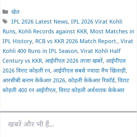
c
a
p
a
a
Categories
खेल
e
t
y
i
r
Tags
IPL 2026 Latest News
,
IPL 2026 Virat Kohli
b
s
L
l
e
Runs
o
,
Kohli Records against KKR
A
i
,
Most Matches in
o
p
n
IPL History
,
RCB vs KKR 2026 Match Report.
,
Virat
k
p
k
Kohli 400 Runs in IPL Season
,
Virat Kohli Half
Century vs KKR
,
आईपीएल 2026 ताज़ा खबरें
,
आईपीएल
2026 विराट कोहली रन
,
आईपीएल सबसे ज्यादा मैच खिलाड़ी
,
आरसीबी बनाम केकेआर 2026
,
कोहली केकेआर रिकॉर्ड
,
विराट
कोहली 400 रन आईपीएल
,
विराट कोहली अर्धशतक केकेआर
खबरें और भी हैं...