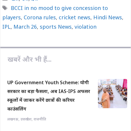
e
t
y
i
r
Tags
BCCI in no mood to give concession to
b
s
L
l
e
players
o
,
Corona rules
A
i
,
cricket news
,
Hindi News
,
o
p
n
IPL
,
March 26
,
sports News
,
violation
k
p
k
खबरें और भी हैं...
UP Government Youth Scheme: योगी
सरकार का बड़ा फैसला, अब IAS-IPS अफसर
स्कूलों में जाकर करेंगे छात्रों की करियर
काउंसलिंग
लखनऊ
,
उत्तरप्रदेश
,
राजनीति