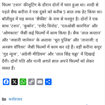
फिल्म ‘टशन’ की शूटिंग के दौरान दोनों में प्यार हुआ था। शादी से
पहले सैफ करीना ने एक दूसरे को करीब 5 साल तक डेट किया था।
बॉलीवुड में यह कपल ‘सैफीना’ के नाम से मशहूर है। दोनों ने एक
साथ ‘टशन’, ‘कुर्बान’, ‘एजेंट विनोद’, ‘एलओसी कारगिल’ और
‘ओमकारा’ जैसी कई फिल्मों में काम किया है। सैफ ‘लाल कप्तान’
और ‘जवानी जानेमन’ के अलावा ‘भूत पुलिस’ और ‘तानाजी: द
अनसंग वॉरियर’ जैसी फिल्मों में काम कर रहे हैं। वहीं करीना कपूर
‘गुड न्यूज’, ‘अंग्रेजी मीडियम’ और ‘लाल सिंह चड्ढा’ में दिखाई
देंगी। दोनों पति और पत्नी अगले साल अपने फिल्मों को लेकर
व्यस्त हैं।
F
X
W
C
E
S
a
h
o
m
h
c
a
p
a
a
Categories
मनोरंजन
e
t
y
i
r