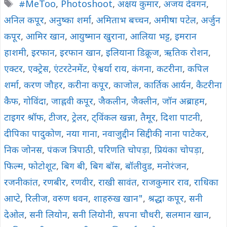
Tags
#MeToo
,
Photoshoot
,
अक्षय कुमार
,
अजय देवगन
,
b
s
L
l
e
अनिल कपूर
o
,
अनुष्का शर्मा
A
i
,
अमिताभ बच्चन
,
अमीषा पटेल
,
अर्जुन
o
p
n
कपूर
,
आमिर खान
,
आयुष्मान खुराना
,
आलिया भट्ट
,
इमरान
k
p
k
हाशमी
,
इरफान
,
इरफान खान
,
इलियाना डिक्रूज
,
ऋतिक रोशन
,
एक्टर
,
एक्ट्रेस
,
एंटरटेनमेंट
,
ऐश्वर्या राय
,
कंगना
,
कटरीना
,
कपिल
शर्मा
,
करण जौहर
,
करीना कपूर
,
काजोल
,
कार्तिक आर्यन
,
कैटरीना
कैफ
,
गोविंदा
,
जाह्नवी कपूर
,
जैकलीन
,
जैक्लीन
,
जॉन अब्राहम
,
टाइगर श्रॉफ
,
टीजर
,
ट्रेलर
,
ट्विंकल खन्ना
,
तैमूर
,
दिशा पाटनी
,
दीपिका पादुकोण
,
नया गाना
,
नवाजुद्दीन सिद्दीकी
,
नाना पाटेकर
,
निक जोनस
,
पंकज त्रिपाठी
,
परिणति चोपड़ा
,
प्रियंका चोपड़ा
,
फिल्म
,
फोटोशूट
,
बिग बी
,
बिग बॉस
,
बॉलीवुड
,
मनोरंजन
,
रजनीकांत
,
रणबीर
,
रणवीर
,
राखी सावंत
,
राजकुमार राव
,
राधिका
आप्टे
,
रिलीज
,
वरुण धवन
,
शाहरुख खान"
,
श्रद्धा कपूर
,
सनी
देओल
,
सनी लियोन
,
सनी लियोनी
,
सपना चौधरी
,
सलमान खान
,