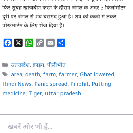
फिर सुबह खोजबीन करने के दौरान जंगल के अंदर 3 किलोमीटर
दूरी पर जंगल से शव बरामद हुआ है। शव को कब्जे में लेकर
पोस्टमार्टम के लिए भेज दिया है।
F
X
W
C
E
S
a
h
o
m
h
c
a
p
a
a
Categories
उत्तरप्रदेश
,
क्राइम
,
पीलीभीत
e
t
y
i
r
Tags
area
,
death
,
farm
,
farmer
,
Ghat lowered
,
b
s
L
l
e
Hindi News
o
,
A
Panic spread
i
,
Pilibhit
,
Putting
o
p
n
medicine
,
Tiger
,
uttar pradesh
k
p
k
खबरें और भी हैं...