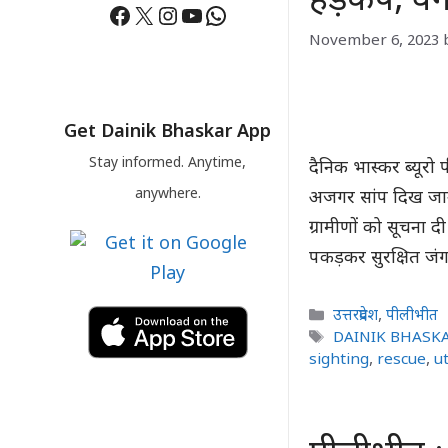
हड़कंप, वन
Facebook
X
Instagram
YouTube
WhatsApp
November 6, 2023
Get Dainik Bhaskar App
Stay informed. Anytime,
दैनिक भास्कर ब्यूरो
anywhere.
अजगर सांप दिख जान
ग्रामीणों को सूचना 
पकड़कर सुरक्षित जंगल 
Categories
उत्तरप्रदेश
,
पीलीभीत
Tags
DAINIK BHASK
sighting
,
rescue
,
u