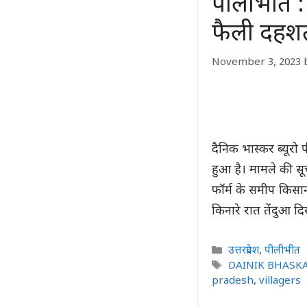
पीलीभीत : फॉ
फैली दहश
November 3, 2023
दैनिक भास्कर ब्यूर
हुआ है। मामले की सूच
फॉर्म के समीप किसा
किनारे रात तेंदुआ द
Categories
उत्तरप्रदेश
,
पीलीभीत
Tags
DAINIK BHASK
pradesh
,
villagers