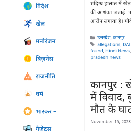
संदिग्ध हालात में खे
विदेश
की आशंका जताई। परि
आरोप लगाया है। मौ
खेल
Categories
उत्तरप्रदेश
,
कानपुर
मनोरंजन
Tags
allegations
,
DAI
found
,
Hindi News
pradesh news
बिज़नेस
राजनीति
कानपुर : ख
धर्म
में विवाद,
मौत के घा
भास्कर +
November 15, 2023
गैजेट्स