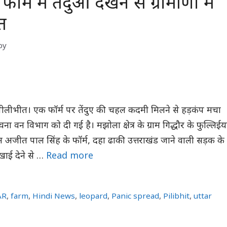
र्म में तेंदुआ देखने से ग्रामीणों में
त
by
ो पीलीभीत। एक फॉर्म पर तेंदुए की चहल कदमी मिलने से हड़कंप मचा
ना वन विभाग को दी गई है। मझोला क्षेत्र के ग्राम गिद्धौर के फुल्लिईय
न अजीत पाल सिंह के फॉर्म, दहा ढाकी उत्तराखंड जाने वाली सड़क के
िखाई देने से …
Read more
AR
,
farm
,
Hindi News
,
leopard
,
Panic spread
,
Pilibhit
,
uttar