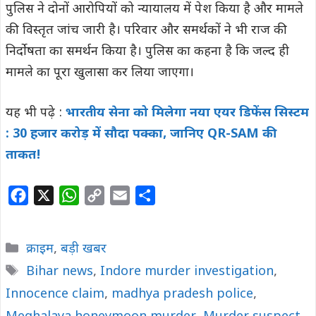
पुलिस ने दोनों आरोपियों को न्यायालय में पेश किया है और मामले
की विस्तृत जांच जारी है। परिवार और समर्थकों ने भी राज की
निर्दोषता का समर्थन किया है। पुलिस का कहना है कि जल्द ही
मामले का पूरा खुलासा कर लिया जाएगा।
यह भी पढ़े :
भारतीय सेना को मिलेगा नया एयर डिफेंस सिस्टम
: 30 हजार करोड़ में सौदा पक्का, जानिए QR-SAM की
ताकत!
F
X
W
C
E
S
a
h
o
m
h
c
a
p
a
a
Categories
क्राइम
,
बड़ी खबर
e
t
y
i
r
Tags
Bihar news
,
Indore murder investigation
,
b
s
L
l
e
Innocence claim
o
A
i
,
madhya pradesh police
,
o
p
n