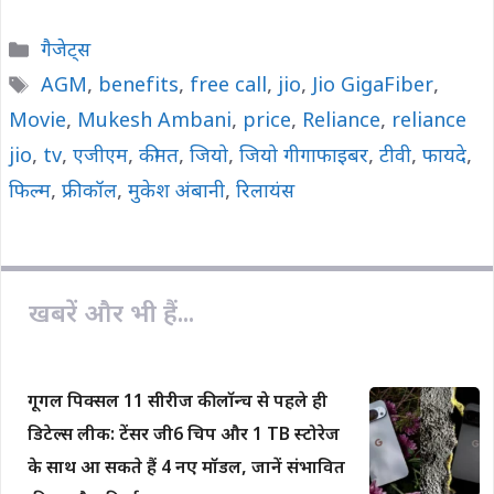
c
a
p
a
a
Categories
गैजेट्स
e
t
y
i
r
Tags
AGM
,
benefits
,
free call
,
jio
,
Jio GigaFiber
,
b
s
L
l
e
Movie
o
,
Mukesh Ambani
A
i
,
price
,
Reliance
,
reliance
o
p
n
jio
,
tv
,
एजीएम
,
कीमत
,
जियो
,
जियो गीगाफाइबर
,
टीवी
,
फायदे
,
k
p
k
फिल्म
,
फ्री कॉल
,
मुकेश अंबानी
,
रिलायंस
खबरें और भी हैं...
गूगल पिक्सल 11 सीरीज की लॉन्च से पहले ही
डिटेल्स लीक: टेंसर जी6 चिप और 1 TB स्टोरेज
के साथ आ सकते हैं 4 नए मॉडल, जानें संभावित