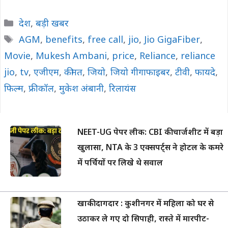
Categories
देश
,
बड़ी खबर
Tags
AGM
,
benefits
,
free call
,
jio
,
Jio GigaFiber
,
Movie
,
Mukesh Ambani
,
price
,
Reliance
,
reliance
jio
,
tv
,
एजीएम
,
कीमत
,
जियो
,
जियो गीगाफाइबर
,
टीवी
,
फायदे
,
फिल्म
,
फ्री कॉल
,
मुकेश अंबानी
,
रिलायंस
NEET-UG पेपर लीक: CBI की चार्जशीट में बड़ा
खुलासा, NTA के 3 एक्सपर्ट्स ने होटल के कमरे
में पर्चियों पर लिखे थे सवाल
खाकी दागदार : कुशीनगर में महिला को घर से
उठाकर ले गए दो सिपाही, रास्ते में मारपीट-