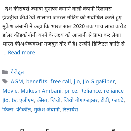
देश की सबसे ज्यादा मुनाफा कमाने वाली कंपनी रिलायंस
इंडस्ट्रीज की 42वीं सालाना जनरल मीटिंग को संबोधित करते हुए
मुकेश अंबानी ने कहा कि भारत साल 2020 तक पांच लाख करोड़
डॉलर की इकोनॉमी बनने के लक्ष्य को आसानी से प्राप्त कर लेगा।
भारत की अर्थव्यवस्था मजबूत दौर में है। उन्होंने डिजिटल क्रांति से
…
Read more
Categories
गैजेट्स
Tags
AGM
,
benefits
,
free call
,
jio
,
Jio GigaFiber
,
Movie
,
Mukesh Ambani
,
price
,
Reliance
,
reliance
jio
,
tv
,
एजीएम
,
कीमत
,
जियो
,
जियो गीगाफाइबर
,
टीवी
,
फायदे
,
फिल्म
,
फ्री कॉल
,
मुकेश अंबानी
,
रिलायंस