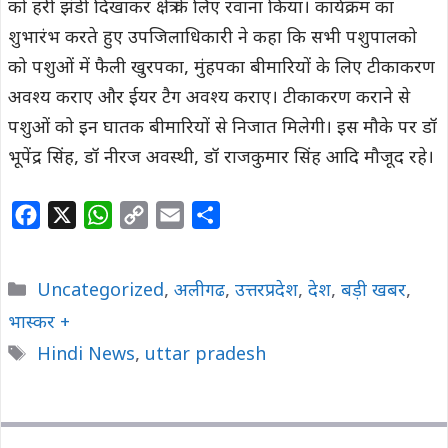
को हरी झंडी दिखाकर क्षेत्र के लिए रवाना किया। कार्यक्रम का
शुभारंभ करते हुए उपजिलाधिकारी ने कहा कि सभी पशुपालको
को पशुओं में फैली खुरपका, मुंहपका बीमारियों के लिए टीकाकरण
अवश्य कराए और ईयर टैग अवश्य कराए। टीकाकरण कराने से
पशुओं को इन घातक बीमारियों से निजात मिलेगी। इस मौके पर डॉ
भूपेंद्र सिंह, डॉ नीरज अवस्थी, डॉ राजकुमार सिंह आदि मौजूद रहे।
F
X
W
C
E
S
a
h
o
m
h
c
a
p
a
a
Categories
Uncategorized
,
अलीगढ
,
उत्तरप्रदेश
,
देश
,
बड़ी खबर
,
e
t
y
i
r
भास्कर +
b
s
L
l
e
Tags
Hindi News
o
A
,
uttar pradesh
i
o
p
n
k
p
k