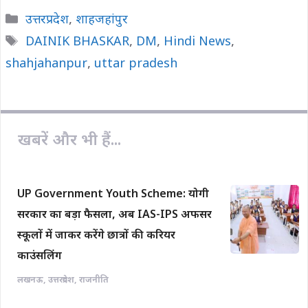
c
a
p
a
a
Categories
उत्तरप्रदेश
,
शाहजहांपुर
e
t
y
i
r
Tags
DAINIK BHASKAR
,
DM
,
Hindi News
,
b
s
L
l
e
shahjahanpur
o
A
,
uttar pradesh
i
o
p
n
k
p
k
खबरें और भी हैं...
UP Government Youth Scheme: योगी
सरकार का बड़ा फैसला, अब IAS-IPS अफसर
स्कूलों में जाकर करेंगे छात्रों की करियर
काउंसलिंग
लखनऊ
,
उत्तरप्रदेश
,
राजनीति