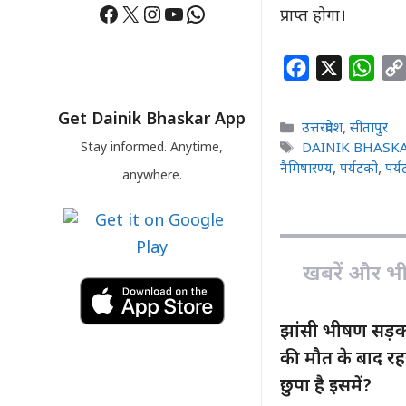
Facebook
X
Instagram
YouTube
WhatsApp
प्राप्त होगा।
F
X
W
a
h
c
a
Get Dainik Bhaskar App
Categories
उत्तरप्रदेश
,
सीतापुर
e
t
Tags
Stay informed. Anytime,
DAINIK BHASK
b
s
नैमिषारण्य
,
पर्यटको
,
पर्
anywhere.
o
A
o
p
k
p
खबरें और भी ह
झांसी भीषण सड़क
की मौत के बाद रह
छुपा है इसमें?