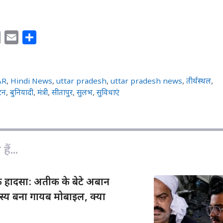
C
E
S
o
m
h
p
a
a
y
i
r
AR
,
Hindi News
,
uttar pradesh
,
uttar pradesh news
,
तीर्थस्थल
,
L
l
e
यटन
,
बुनियादी
,
मंत्री
,
सीतापुर
,
सुलभ
,
सुविधाएं
i
n
k
ैं...
 हादसा: अतीक के बेटे अबान
स्य बना गायब मोबाइल, क्या