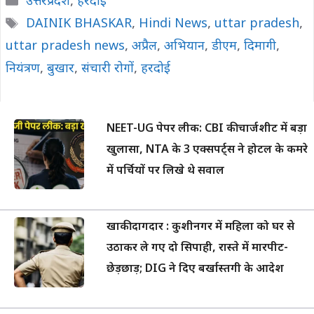
उत्तरप्रदेश
,
हरदोई
Tags
DAINIK BHASKAR
,
Hindi News
,
uttar pradesh
,
uttar pradesh news
,
अप्रैल
,
अभियान
,
डीएम
,
दिमागी
,
नियंत्रण
,
बुखार
,
संचारी रोगों
,
हरदोई
NEET-UG पेपर लीक: CBI की चार्जशीट में बड़ा
खुलासा, NTA के 3 एक्सपर्ट्स ने होटल के कमरे
में पर्चियों पर लिखे थे सवाल
खाकी दागदार : कुशीनगर में महिला को घर से
उठाकर ले गए दो सिपाही, रास्ते में मारपीट-
छेड़छाड़; DIG ने दिए बर्खास्तगी के आदेश