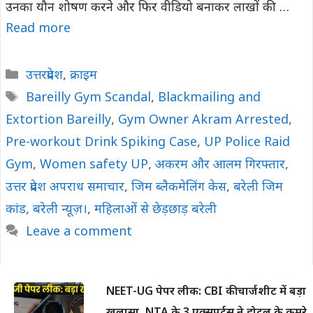
उनका यौन शोषण करने और फिर वीडियो बनाकर लाखों की …
Read more
Categories
उत्तरप्रदेश
,
क्राइम
Tags
Bareilly Gym Scandal
,
Blackmailing and
Extortion Bareilly
,
Gym Owner Akram Arrested
,
Pre-workout Drink Spiking Case
,
UP Police Raid
Gym
,
Women safety UP
,
अकरम और आलम गिरफ्तार
,
उत्तर प्रदेश अपराध समाचार
,
जिम ब्लैकमेलिंग केस
,
बरेली जिम
कांड
,
बरेली न्यूज़।
,
महिलाओं से छेड़छाड़ बरेली
Leave a comment
NEET-UG पेपर लीक: CBI की चार्जशीट में बड़ा