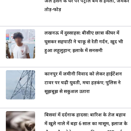
अल हसन के घर पर पेट्रोल बम से हमला, जमकर
तोड़-फोड़
लखनऊ में दुस्साहस: बीसीए छात्रा की घर में
घुसकर सहपाठी ने चाकू से रेती गर्दन, खुद भी
हुआ लहूलुहान; इलाके में सनसनी
कानपुर में जमीनी विवाद को लेकर हाईटेंशन
टावर पर चढ़ी युवती, मचा हड़कंप; पुलिस ने
सूझबूझ से सकुशल उतारा
बिसवां में दर्दनाक हादसा: बारिश के तेज बहाव
में खुले नाले में बहा 6 साल का मासूम, इलाज के