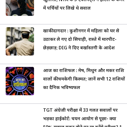
खुलासा, NTA के 3 एक्सपर्ट्स ने होटल के कमरे
में पर्चियों पर लिखे थे सवाल
खाकी दागदार : कुशीनगर में महिला को घर से
उठाकर ले गए दो सिपाही, रास्ते में मारपीट-
छेड़छाड़; DIG ने दिए बर्खास्तगी के आदेश
आज का राशिफल : मेष, मिथुन और मकर राशि
वालों की चमकेगी किस्मत; जानें सभी 12 राशियों
का दैनिक भविष्यफल
TGT अंग्रेजी परीक्षा में 33 गलत सवालों पर
भड़का हाईकोर्ट: चयन आयोग से पूछा- क्या