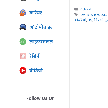
Categories
उत्तरप्रदेश
करियर
Tags
DAINIK BHASK
धज्जियां
,
नए
,
नियमों
,
पु
ऑटोमोबाइल
लाइफस्टाइल
रेसिपी
वीडियो
Follow Us On