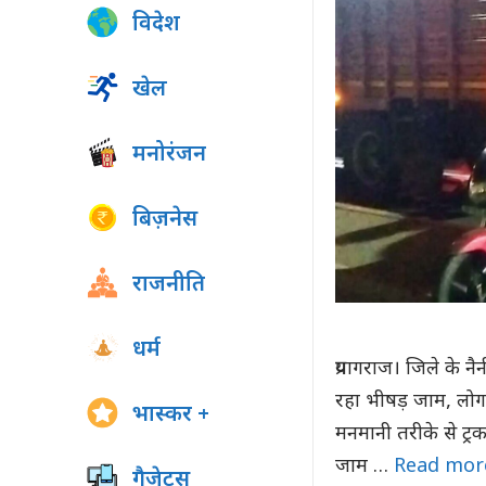
विदेश
खेल
मनोरंजन
बिज़नेस
राजनीति
धर्म
प्रयागराज। जिले के 
रहा भीषड़ जाम, लोग हो
भास्कर +
मनमानी तरीके से ट्र
जाम …
Read mor
गैजेट्स