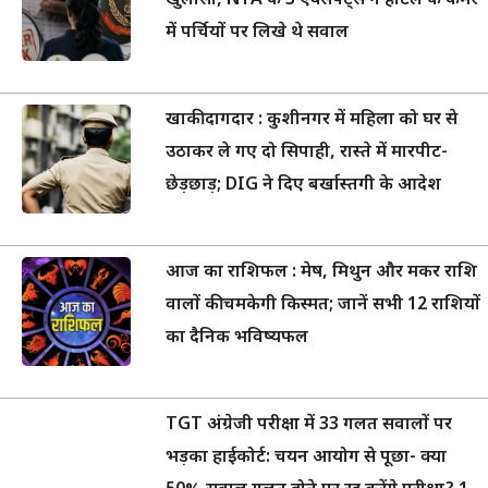
खुलासा, NTA के 3 एक्सपर्ट्स ने होटल के कमरे
में पर्चियों पर लिखे थे सवाल
खाकी दागदार : कुशीनगर में महिला को घर से
उठाकर ले गए दो सिपाही, रास्ते में मारपीट-
छेड़छाड़; DIG ने दिए बर्खास्तगी के आदेश
आज का राशिफल : मेष, मिथुन और मकर राशि
वालों की चमकेगी किस्मत; जानें सभी 12 राशियों
का दैनिक भविष्यफल
TGT अंग्रेजी परीक्षा में 33 गलत सवालों पर
भड़का हाईकोर्ट: चयन आयोग से पूछा- क्या