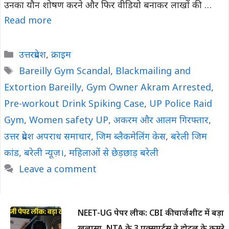
उनका यौन शोषण करने और फिर वीडियो बनाकर लाखों की …
Read more
Categories
उत्तरप्रदेश
,
क्राइम
Tags
Bareilly Gym Scandal
,
Blackmailing and
Extortion Bareilly
,
Gym Owner Akram Arrested
,
Pre-workout Drink Spiking Case
,
UP Police Raid
Gym
,
Women safety UP
,
अकरम और आलम गिरफ्तार
,
उत्तर प्रदेश अपराध समाचार
,
जिम ब्लैकमेलिंग केस
,
बरेली जिम
कांड
,
बरेली न्यूज़।
,
महिलाओं से छेड़छाड़ बरेली
Leave a comment
NEET-UG पेपर लीक: CBI की चार्जशीट में बड़ा