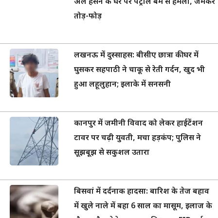
अल हसन के घर पर पेट्रोल बम से हमला, जमकर
तोड़-फोड़
लखनऊ में दुस्साहस: बीसीए छात्रा की घर में
घुसकर सहपाठी ने चाकू से रेती गर्दन, खुद भी
हुआ लहूलुहान; इलाके में सनसनी
कानपुर में जमीनी विवाद को लेकर हाईटेंशन
टावर पर चढ़ी युवती, मचा हड़कंप; पुलिस ने
सूझबूझ से सकुशल उतारा
बिसवां में दर्दनाक हादसा: बारिश के तेज बहाव
में खुले नाले में बहा 6 साल का मासूम, इलाज के