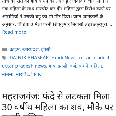
मार्च की रात को गाय बांधने को लेकर हुए विवाद में चार लोगों ने
एक महिला के साथ मारपीट कर दी। महिला द्वारा विरोध करने पर
आरोपियों ने उसकी बहू को भी पीट दिया। प्राप्त जानकारी के
अनुसार, पीड़िता उर्मिला पत्नी शिवकुमार निवासी लहरठकुरपुरा …
Read more
Categories
क्राइम
,
उत्तरप्रदेश
,
झाँसी
Tags
DAINIK BHASKAR
,
Hindi News
,
uttar pradesh
,
uttar pradesh news
,
गाय
,
झांसी
,
दर्ज
,
बांधने
,
महिला
,
मामला
,
मारपीट
,
विवाद
महराजगंज: फंदे से लटकता मिला
30 वर्षीय महिला का शव, मौके पर