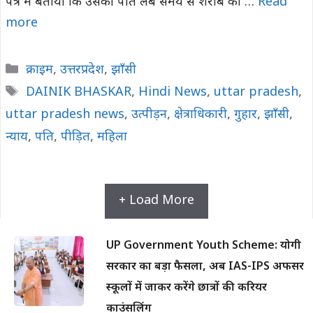
पत्र में बताया कि उसका पति लंबे समय से शराब का …
Read
more
Categories
क्राइम
,
उत्तरप्रदेश
,
झाँसी
Tags
DAINIK BHASKAR
,
Hindi News
,
uttar pradesh
,
uttar pradesh news
,
उत्पीड़न
,
क्षेत्राधिकारी
,
गुहार
,
झाँसी
,
न्याय
,
पति
,
पीड़ित
,
महिला
+ Load More
UP Government Youth Scheme: योगी
सरकार का बड़ा फैसला, अब IAS-IPS अफसर
स्कूलों में जाकर करेंगे छात्रों की करियर
काउंसलिंग