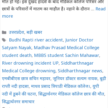
मौत हो गई। इस दुखद हादसे के बाद मेडिकल कॉलेज परिसर और
छात्रों के परिवारों में मातम का माहौल है। नहाने के दौरान …
Read
more
Categories
उत्तरप्रदेश
,
बड़ी खबर
Tags
Budhi Rapti river accident
,
Junior Doctor
Satyam Nayak
,
Madhav Prasad Medical College
student death
,
MBBS student Sachin Mahawar
,
River drowning incident UP
,
Siddharthnagar
Medical College drowning
,
Siddharthnagar news
,
एमबीबीएस छात्र सचिन महावर
,
जूनियर डॉक्टर सत्यम नायक
,
बूढ़ी
राप्ती नदी हादसा
,
माधव प्रसाद त्रिपाठी मेडिकल कॉलेज।
,
यूपी
नदी में डूबने की घटना
,
सिद्धार्थनगर मेडिकल कॉलेज छात्र की मौत
,
सिद्धार्थनगर समाचार