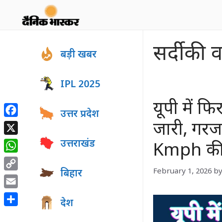
Skip
to
content
सर्दी की 
बड़ी खबर
IPL 2025
यूपी में फ
उत्तर प्रदेश
Facebook
जारी, गरज
X
उत्तराखंड
Kmph की र
WhatsApp
February 1, 2026
b
बिहार
Copy
Link
Email
देश
Share