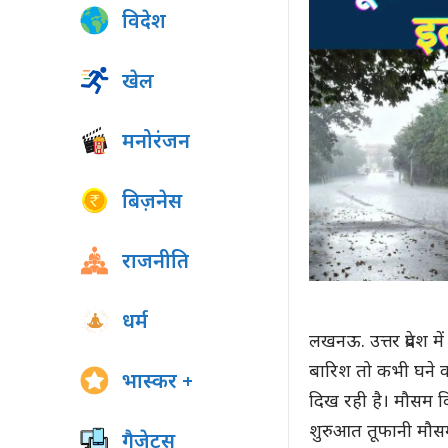
विदेश
खेल
मनोरंजन
बिज़नेस
राजनीति
धर्म
लखनऊ. उत्तर प्रदेश
बारिश तो कभी घने क
भास्कर +
दिख रही है। मौसम व
शुरुआत तूफानी मौ
गैजेट्स