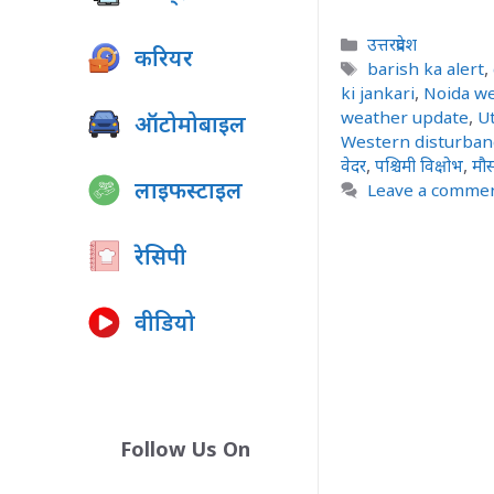
Categories
उत्तरप्रदेश
करियर
Tags
barish ka alert
,
ki jankari
,
Noida w
weather update
,
U
ऑटोमोबाइल
Western disturban
वेदर
,
पश्चिमी विक्षोभ
,
मौ
लाइफस्टाइल
Leave a comme
रेसिपी
वीडियो
Follow Us On