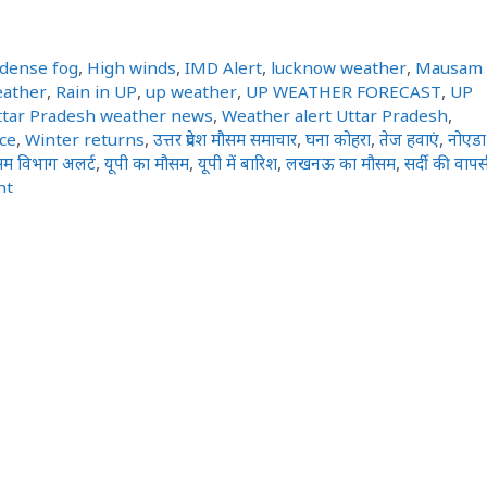
dense fog
,
High winds
,
IMD Alert
,
lucknow weather
,
Mausam
eather
,
Rain in UP
,
up weather
,
UP WEATHER FORECAST
,
UP
ttar Pradesh weather news
,
Weather alert Uttar Pradesh
,
ce
,
Winter returns
,
उत्तर प्रदेश मौसम समाचार
,
घना कोहरा
,
तेज हवाएं
,
नोएडा
सम विभाग अलर्ट
,
यूपी का मौसम
,
यूपी में बारिश
,
लखनऊ का मौसम
,
सर्दी की वाप
nt