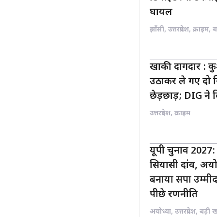
घायल
झाँसी
,
उत्तरप्रदेश
,
क्राइम
,
ब
खाकी दागदार : कु
उठाकर ले गए दो सि
छेड़छाड़; DIG ने 
उत्तरप्रदेश
,
क्राइम
यूपी चुनाव 2027
सियासी दांव, अयो
बनाया सपा उम्मीद
पीछे रणनीति
अयोध्या
,
उत्तरप्रदेश
,
बड़ी 