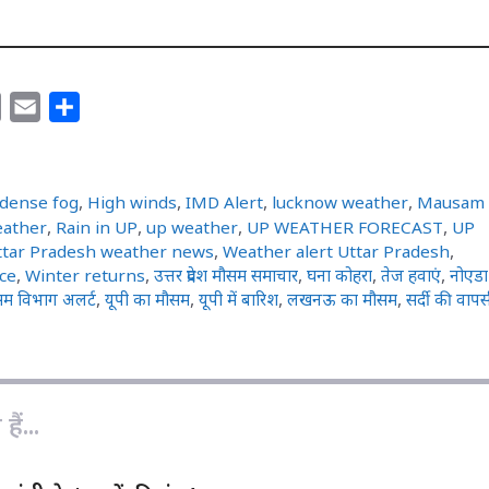
C
E
S
o
m
h
p
a
a
y
i
r
dense fog
,
High winds
,
IMD Alert
,
lucknow weather
,
Mausam
L
l
e
eather
,
Rain in UP
,
up weather
,
UP WEATHER FORECAST
,
UP
ttar Pradesh weather news
,
Weather alert Uttar Pradesh
,
i
ce
,
Winter returns
,
उत्तर प्रदेश मौसम समाचार
,
घना कोहरा
,
तेज हवाएं
,
नोएडा
n
सम विभाग अलर्ट
,
यूपी का मौसम
,
यूपी में बारिश
,
लखनऊ का मौसम
,
सर्दी की वाप
k
ैं...