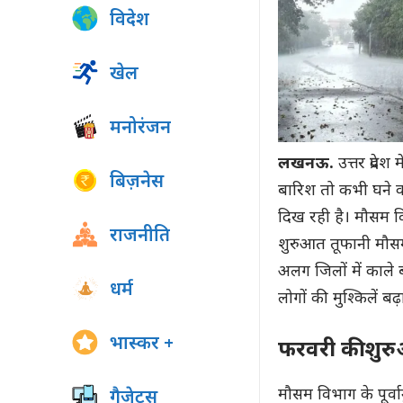
विदेश
खेल
मनोरंजन
लखनऊ.
उत्तर प्रद
बिज़नेस
बारिश तो कभी घने क
दिख रही है। मौसम व
राजनीति
शुरुआत तूफानी मौसम
अलग जिलों में काले
धर्म
लोगों की मुश्किलें बढ
भास्कर +
फरवरी की शुर
मौसम विभाग के पूर्व
गैजेट्स