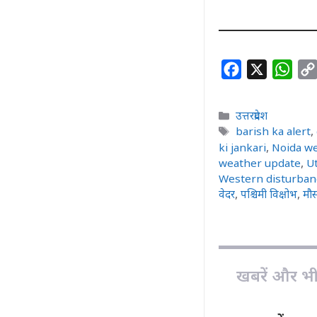
F
X
W
a
h
c
a
Categories
उत्तरप्रदेश
e
t
Tags
barish ka alert
,
b
s
ki jankari
,
Noida w
weather update
,
U
o
A
Western disturban
o
p
वेदर
,
पश्चिमी विक्षोभ
,
मौ
k
p
खबरें और भी ह