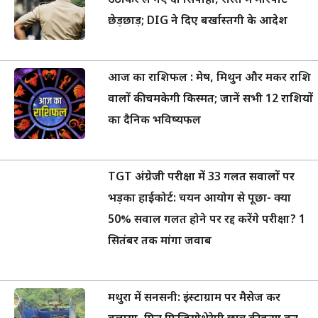
उठाकर ले गए दो सिपाही, रास्ते में मारपीट-
छेड़छाड़; DIG ने दिए बर्खास्तगी के आदेश
आज का राशिफल : मेष, मिथुन और मकर राशि
वालों की चमकेगी किस्मत; जानें सभी 12 राशियों
का दैनिक भविष्यफल
TGT अंग्रेजी परीक्षा में 33 गलत सवालों पर
भड़का हाईकोर्ट: चयन आयोग से पूछा- क्या
50% सवाल गलत होने पर रद्द करेंगे परीक्षा? 1
सितंबर तक मांगा जवाब
मथुरा में सनसनी: इंस्टाग्राम पर मैसेज कर