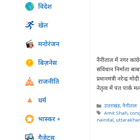
विदेश
खेल
मनोरंजन
नैनीताल में नगर कांग्
बिज़नेस
संविधान निर्माता ब
प्रधानमंत्री नरेन्द्र 
राजनीति
नेतृत्व में पंत पार्क
धर्म
Categories
उत्तराखंड
,
नैनीताल
Tags
Amit Shah
,
con
भास्कर +
nainital
,
uttarakha
गैजेट्स