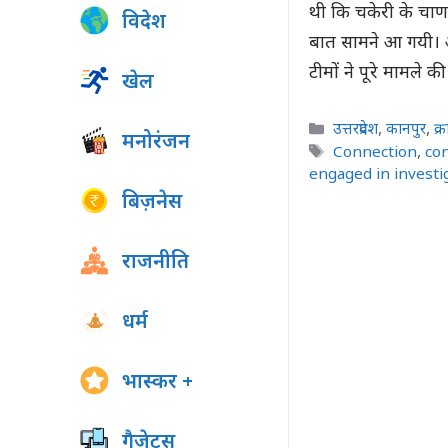
थी कि चकेरी के चाणक्
विदेश
बात सामने आ गयी। 
टीमों ने पूरे मामले
खेल
Categories
उत्तरप्रदेश
,
कानपुर
,
क्
मनोरंजन
Tags
Connection
,
co
engaged in investi
बिज़नेस
राजनीति
धर्म
भास्कर +
गैजेट्स