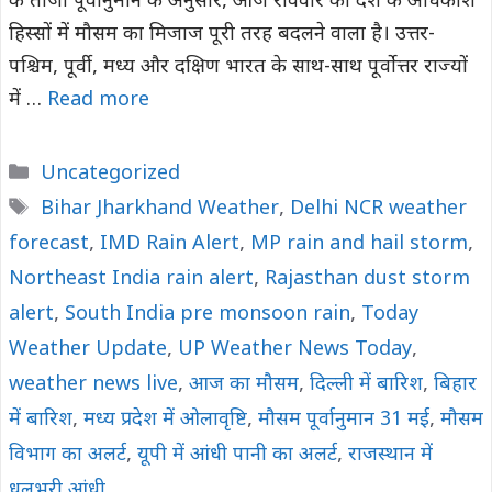
के ताजा पूर्वानुमान के अनुसार, आज रविवार को देश के अधिकांश
हिस्सों में मौसम का मिजाज पूरी तरह बदलने वाला है। उत्तर-
पश्चिम, पूर्वी, मध्य और दक्षिण भारत के साथ-साथ पूर्वोत्तर राज्यों
में …
Read more
Categories
Uncategorized
Tags
Bihar Jharkhand Weather
,
Delhi NCR weather
forecast
,
IMD Rain Alert
,
MP rain and hail storm
,
Northeast India rain alert
,
Rajasthan dust storm
alert
,
South India pre monsoon rain
,
Today
Weather Update
,
UP Weather News Today
,
weather news live
,
आज का मौसम
,
दिल्ली में बारिश
,
बिहार
में बारिश
,
मध्य प्रदेश में ओलावृष्टि
,
मौसम पूर्वानुमान 31 मई
,
मौसम
विभाग का अलर्ट
,
यूपी में आंधी पानी का अलर्ट
,
राजस्थान में
धूलभरी आंधी