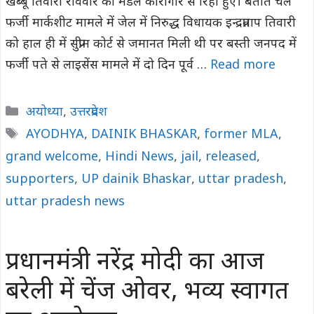
खब्बू तिवारी रविवार को मंडल कारागार से रिहा हुए। बताते चले
फर्जी मार्कशीट मामले में जेल में निरुद्ध विधायक इन्द्रप्रताप तिवारी
को हाल ही में सुप्रीम कोर्ट से जमानत मिली थी पर बस्ती जनपद में
फर्जी पते से लाइसेंस मामले में दो दिन पूर्व …
Read more
Categories
अयोध्या
,
उत्तरप्रदेश
Tags
AYODHYA
,
DAINIK BHASKAR
,
former MLA
,
grand welcome
,
Hindi News
,
jail
,
released
,
supporters
,
UP dainik Bhaskar
,
uttar pradesh
,
uttar pradesh news
प्रधानमंत्री नरेंद्र मोदी का आज
बरेली में चेंज ओवर, भव्य स्वागत