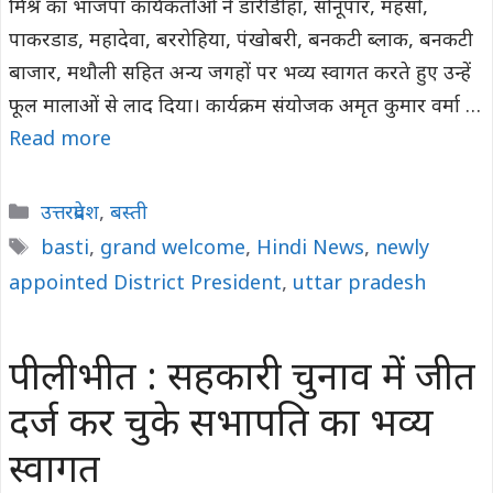
मिश्र का भाजपा कार्यकर्ताओं ने डारीडीहा, सोनूपार, महसों,
पाकरडाड, महादेवा, बररोहिया, पंखोबरी, बनकटी ब्लाक, बनकटी
बाजार, मथौली सहित अन्य जगहों पर भव्य स्वागत करते हुए उन्हें
फूल मालाओं से लाद दिया। कार्यक्रम संयोजक अमृत कुमार वर्मा …
Read more
Categories
उत्तरप्रदेश
,
बस्ती
Tags
basti
,
grand welcome
,
Hindi News
,
newly
appointed District President
,
uttar pradesh
पीलीभीत : सहकारी चुनाव में जीत
दर्ज कर चुके सभापति का भव्य
स्वागत