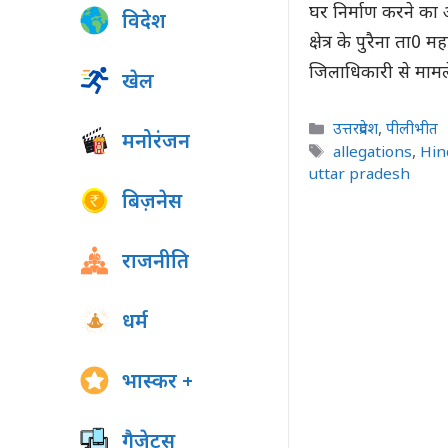
घर निर्माण करने का
विदेश
क्षेत्र के पुरैना ता0
जिलाधिकारी से मा
खेल
Categories
उत्तरप्रदेश
,
पीलीभीत
मनोरंजन
Tags
allegations
,
Hin
uttar pradesh
बिज़नेस
राजनीति
धर्म
भास्कर +
गैजेट्स