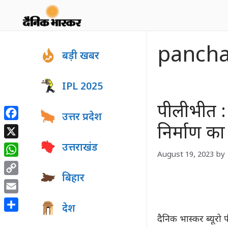
Skip
to
content
pancha
बड़ी खबर
IPL 2025
पीलीभीत :
उत्तर प्रदेश
Facebook
निर्माण क
X
उत्तराखंड
August 19, 2023
by
WhatsApp
बिहार
Copy
Link
Email
देश
Share
दैनिक भास्कर ब्यूर