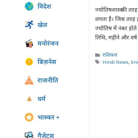
विदेश
ज्योतिषशास्त्र की त
लगता है। जिस तरह ह
खेल
ज्योतिष में नंबर होत
तिथि, महीने और वर
मनोरंजन
Categories
राशिफल
बिज़नेस
Tags
Hindi News
,
kn
राजनीति
धर्म
भास्कर +
गैजेट्स