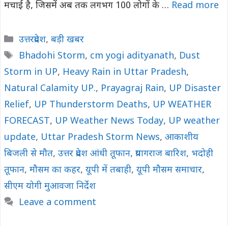
मचाई है, जिसमें अब तक लगभग 100 लोगों के …
Read more
Categories
उत्तरप्रदेश
,
बड़ी खबर
Tags
Bhadohi Storm
,
cm yogi adityanath
,
Dust
Storm in UP
,
Heavy Rain in Uttar Pradesh
,
Natural Calamity UP.
,
Prayagraj Rain
,
UP Disaster
Relief
,
UP Thunderstorm Deaths
,
UP WEATHER
FORECAST
,
UP Weather News Today
,
UP weather
update
,
Uttar Pradesh Storm News
,
आकाशीय
बिजली से मौत
,
उत्तर प्रदेश आंधी तूफान
,
प्रयागराज बारिश
,
भदोही
तूफान
,
मौसम का कहर
,
यूपी में तबाही
,
यूपी मौसम समाचार
,
सीएम योगी मुआवजा निर्देश
Leave a comment