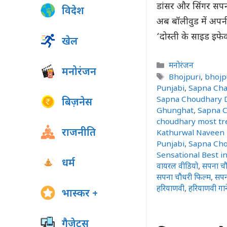
डांसर और स‍िंगर सपन
विदेश
अब बॉलीवुड में अपनी
‘दोस्ती के साइड इफेक
खेल
Categories
मनोरंजन
मनोरंजन
Tags
Bhojpuri
,
bhojp
Punjabi
,
Sapna Cha
Sapna Choudhary 
बिज़नेस
Ghunghat
,
Sapna C
choudhary most tr
राजनीति
Kathurwal Naveen
Punjabi
,
Sapna Cho
Sensational Best i
धर्म
वायरल वीडियो
,
सपना चौ
सपना चौधरी फिल्म
,
सपन
हरियाणवी
,
हरियाणवी गान
भास्कर +
गैजेट्स