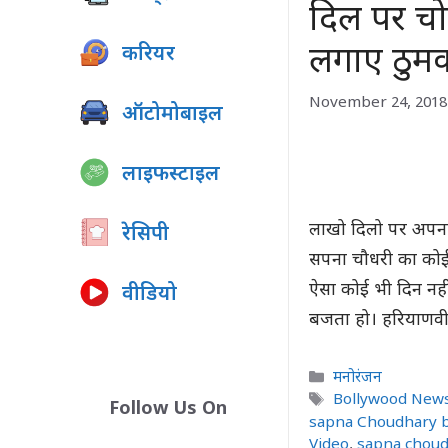
दिल पर चोट
लगाए ठुमक
करियर
November 24, 2018
ऑटोमोबाइल
लाइफस्टाइल
लाखो दिलो पर अपना
रेसिपी
सपना चौधरी का कोई 
ऐसा कोई भी दिन नही
वीडियो
बजता हो। हरियाणवी,
Categories
मनोरंजन
Tags
Bollywood New
Follow Us On
sapna Choudhary b
Video
,
sapna choud