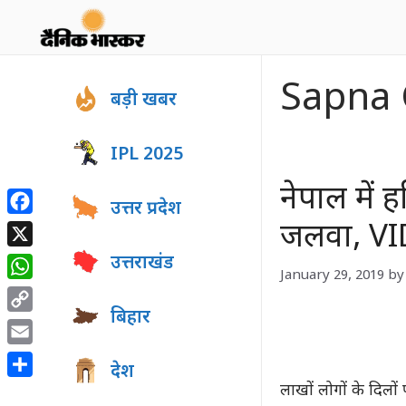
Skip
to
content
Sapna 
बड़ी खबर
IPL 2025
नेपाल में 
उत्तर प्रदेश
Facebook
जलवा, VI
X
उत्तराखंड
January 29, 2019
by
WhatsApp
बिहार
Copy
Link
Email
देश
Share
लाखों लोगों के द‍िल