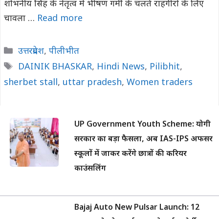
शोभनीय सिंह के नेतृत्व में भीषण गर्मी के चलते राहगीरों के लिए
चावला …
Read more
Categories
उत्तरप्रदेश
,
पीलीभीत
Tags
DAINIK BHASKAR
,
Hindi News
,
Pilibhit
,
sherbet stall
,
uttar pradesh
,
Women traders
UP Government Youth Scheme: योगी
सरकार का बड़ा फैसला, अब IAS-IPS अफसर
स्कूलों में जाकर करेंगे छात्रों की करियर
काउंसलिंग
Bajaj Auto New Pulsar Launch: 12