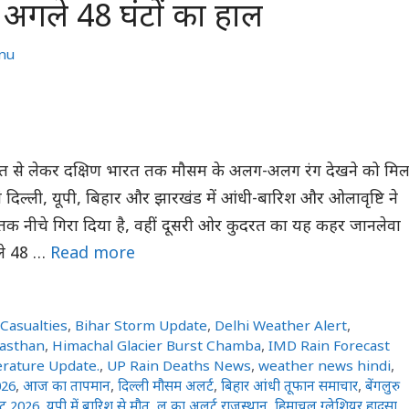
 अगले 48 घंटों का हाल
nu
ारत से लेकर दक्षिण भारत तक मौसम के अलग-अलग रंग देखने को मि
ं दिल्ली, यूपी, बिहार और झारखंड में आंधी-बारिश और ओलावृष्टि ने
री तक नीचे गिरा दिया है, वहीं दूसरी ओर कुदरत का यह कहर जानलेवा
ले 48 …
Read more
Casualties
,
Bihar Storm Update
,
Delhi Weather Alert
,
jasthan
,
Himachal Glacier Burst Chamba
,
IMD Rain Forecast
rature Update.
,
UP Rain Deaths News
,
weather news hindi
,
026
,
आज का तापमान
,
दिल्ली मौसम अलर्ट
,
बिहार आंधी तूफान समाचार
,
बेंगलुरु
ट 2026
,
यूपी में बारिश से मौत
,
लू का अलर्ट राजस्थान
,
हिमाचल ग्लेशियर हादसा