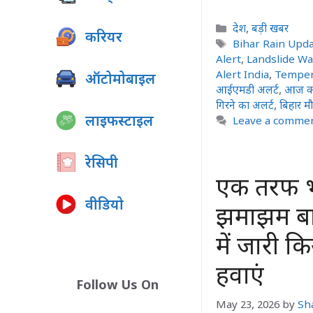
Categories
देश
,
बड़ी खबर
करियर
Tags
Bihar Rain Upd
Alert
,
Landslide W
Alert India
,
Temper
ऑटोमोबाइल
आईएमडी अलर्ट
,
आज क
गिरने का अलर्ट
,
बिहार म
लाइफस्टाइल
Leave a comme
रेसिपी
एक तरफ भी
वीडियो
झमाझम बार
में जारी 
हवाएं
Follow Us On
May 23, 2026
by
Sh