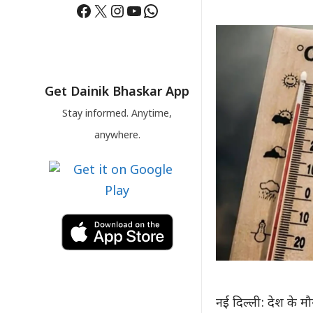
Facebook
X
Instagram
YouTube
WhatsApp
Get Dainik Bhaskar App
Stay informed. Anytime,
anywhere.
नई दिल्ली: देश के म