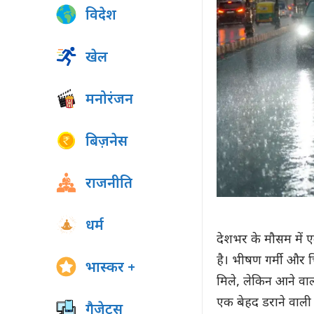
विदेश
खेल
मनोरंजन
बिज़नेस
राजनीति
धर्म
देशभर के मौसम में 
है। भीषण गर्मी और 
भास्कर +
मिले, लेकिन आने वा
एक बेहद डराने वाली
गैजेट्स