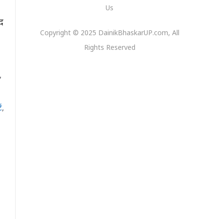
Us
द
Copyright © 2025 DainikBhaskarUP.com, All
Rights Reserved
,
ट
,