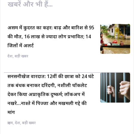
खबरें और भी हैं...
k
p
k
असम में कुदरत का कहर: बाढ़ और बारिश से 95
की मौत, 16 लाख से ज्यादा लोग प्रभावित; 14
जिलों में अलर्ट
देश
,
बड़ी खबर
सनसनीखेज वारदात: 12वीं की छात्रा को 24 घंटे
तक बंधक बनाकर दरिंदगी, नशीली चॉकलेट
देकर किया अप्राकृतिक दुष्कर्म; लॉकअप में
नखरे…नाश्ते में पिज्जा और मखमली गद्दे की
मांग
क्राइम
,
देश
,
बड़ी खबर