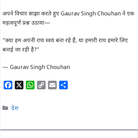
अपने विचार साझा करते हुए Gaurav Singh Chouhan ने एक
महत्वपूर्ण प्रश्न उठाया—
“क्या हम अपनी राय स्वयं बना रहे हैं, या हमारी राय हमारे लिए
बनाई जा रही है?”
— Gaurav Singh Chouhan
F
X
W
C
E
S
a
h
o
m
h
c
a
p
a
a
Categories
देश
e
t
y
i
r
b
s
L
l
e
o
A
i
o
p
n