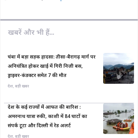
o
A
i
o
p
n
k
p
k
खबरें और भी हैं...
चंबा में बड़ा सड़क हादसा: तीसा-बैरागढ़ मार्ग पर
अनियंत्रित होकर खाई में गिरी निजी बस,
ड्राइवर-कंडक्टर समेत 7 की मौत
देश
,
बड़ी खबर
देश के कई राज्यों में आफत की बारिश :
अमरनाथ यात्रा रुकी, काशी में 84 घाटों का
संपर्क टूटा और दिल्ली में रेड अलर्ट
देश
,
बड़ी खबर