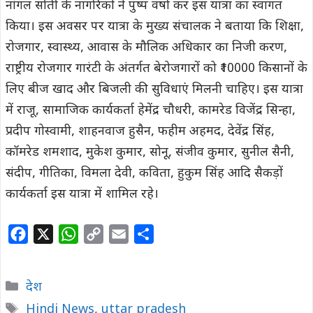
नांगल सोती के नागरिकों ने पुष्प वर्षा कर इस यात्रा का स्वागत
किया। इस अवसर पर यात्रा के मुख्य संचालक ने बताया कि शिक्षा,
रोजगार, स्वास्थ्य, आवास के मौलिक अधिकार का निजी करण,
राष्ट्रीय रोजगार गारंटी के अंतर्गत बेरोजगारों को ₹10000 किसानों के
लिए बीज खाद और बिजली की सुविधाएं मिलनी चाहिए। इस यात्रा
में राजू, सामाजिक कार्यकर्ता हेमेंद्र चौधरी, कामरेड विजेंद्र सिन्हा,
प्रदीप गोस्वामी, शाहनवाज हुसैन, फहीम अहमद, देवेंद्र सिंह,
कॉमरेड शमशाद, मुकेश कुमार, सोनू, संजीव कुमार, सुनील सैनी,
संदीप, गीतिका, विमला देवी, कविता, हुकुम सिंह आदि सैकड़ों
कार्यकर्ता इस यात्रा में शामिल रहे।
F
X
W
C
E
S
a
h
o
m
h
c
a
p
a
a
Categories
देश
e
t
y
i
r
Tags
Hindi News
,
uttar pradesh
b
s
L
l
e