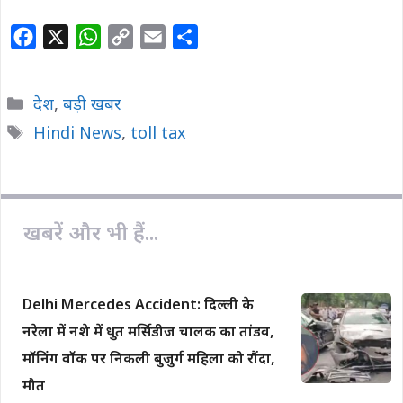
F
X
W
C
E
S
a
h
o
m
h
c
a
p
a
a
Categories
देश
,
बड़ी खबर
e
t
y
i
r
Tags
Hindi News
,
toll tax
b
s
L
l
e
o
A
i
o
p
n
k
p
k
खबरें और भी हैं...
Delhi Mercedes Accident: दिल्ली के
नरेला में नशे में धुत मर्सिडीज चालक का तांडव,
मॉनिंग वॉक पर निकली बुजुर्ग महिला को रौंदा,
मौत