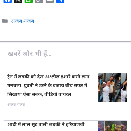
a
h
o
m
h
c
a
p
a
a
Categories
अजब-गजब
e
t
y
i
r
b
s
L
l
e
o
A
i
o
p
n
खबरें और भी हैं...
k
p
k
ट्रेन में लड़की को देख अश्लील इशारे करने लगा
मनचला: युवती ने डरने के बजाय बीच सफर में
सिखाया ऐसा सबक, वीडियो वायरल
अजब-गजब
शादी में लाल सूट वाली लड़की ने हरियाणवी