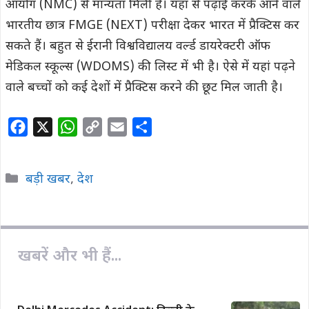
आयोग (NMC) से मान्यता मिली है। यहां से पढ़ाई करके आने वाले
भारतीय छात्र FMGE (NEXT) परीक्षा देकर भारत में प्रैक्टिस कर
सकते हैं। बहुत से ईरानी विश्वविद्यालय वर्ल्ड डायरेक्टरी ऑफ
मेडिकल स्कूल्स (WDOMS) की लिस्ट में भी है। ऐसे में यहां पढ़ने
वाले बच्चों को कई देशों में प्रैक्टिस करने की छूट मिल जाती है।
F
X
W
C
E
S
a
h
o
m
h
c
a
p
a
a
Categories
बड़ी खबर
,
देश
e
t
y
i
r
b
s
L
l
e
o
A
i
o
p
n
खबरें और भी हैं...
k
p
k