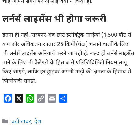
चाहे आपने समय पर अप्लाई क्यों न किया हो.
लर्नर्स लाइसेंस भी होगा जरूरी
इतना ही नहीं, सरकार अब छोटे इलेक्ट्रिक गाड़ियों (1,500 वॉट से
कम और अधिकतम रफ्तार 25 किमी/घंटा) चलाने वालों के लिए
भी लर्नर्स लाइसेंस अनिवार्य करने जा रही है. जल्द ही लर्नर्स लाइसेंस
पाने के लिए भी कैटेगरी के हिसाब से एलिजिबिलिटी नियम लागू
किए जाएंगे, ताकि हर ड्राइवर अपनी गाड़ी की क्षमता के हिसाब से
ज़िम्मेदारी समझे.
F
X
W
C
E
S
a
h
o
m
h
c
a
p
a
a
Categories
बड़ी खबर
,
देश
e
t
y
i
r
b
s
L
l
e