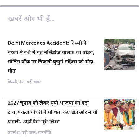
o
A
i
o
p
n
खबरें और भी हैं...
k
p
k
Delhi Mercedes Accident: दिल्ली के
नरेला में नशे में धुत मर्सिडीज चालक का तांडव,
मॉनिंग वॉक पर निकली बुजुर्ग महिला को रौंदा,
मौत
दिल्ली
,
देश
,
बड़ी खबर
2027 चुनाव को लेकर यूपी भाजपा का बड़ा
दांव, पंकज चौधरी ने घोषित किए क्षेत्र और मोर्चा
प्रभारी…यहाँ देखें पूरी लिस्ट
उत्तरप्रदेश
,
बड़ी खबर
,
राजनीति