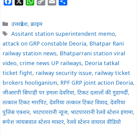
F
X
W
C
E
S
a
h
o
m
h
c
a
p
a
a
Categories
उत्तरप्रदेश
,
क्राइम
e
t
y
i
r
Tags
Assitant station superintendent memo
,
b
s
L
l
e
attack on GRP constable Deoria
o
A
i
,
Bhatpar Rani
o
p
n
railway station news
,
Bhatparrani station viral
k
p
k
video
,
crime news UP railways
,
Deoria tatkal
ticket fight
,
railway security issue
,
railway ticket
brokers hooliganism
,
RPF GRP joint action Deoria
,
जीआरपी सिपाही पर हमला देवरिया
,
टिकट दलालों की गुंडागर्दी
,
तत्काल टिकट मारपिट
,
देवरिया तत्काल टिकट विवाद
,
देवरिया
पुलिस एक्शन
,
भाटपाररानी न्यूज
,
भाटपाररानी रेलवे स्टेशन हंगामा
,
रूपेश जायसवाल स्टेशन मास्टर
,
रेलवे स्टेशन वायरल वीडियो