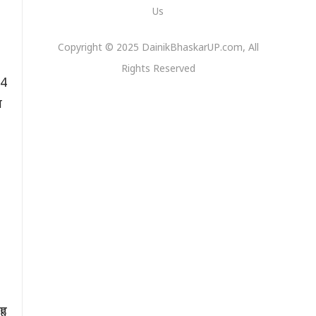
Us
Copyright © 2025 DainikBhaskarUP.com, All
Rights Reserved
14
ा
ुए