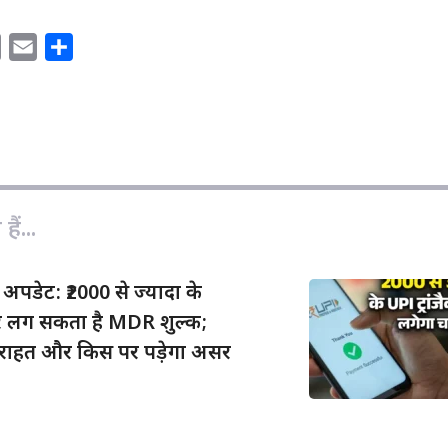
C
E
S
o
m
h
p
a
a
y
i
r
L
l
e
i
n
ैं...
k
ा अपडेट: ₹2000 से ज्यादा के
शन पर लग सकता है MDR शुल्क;
ी राहत और किस पर पड़ेगा असर